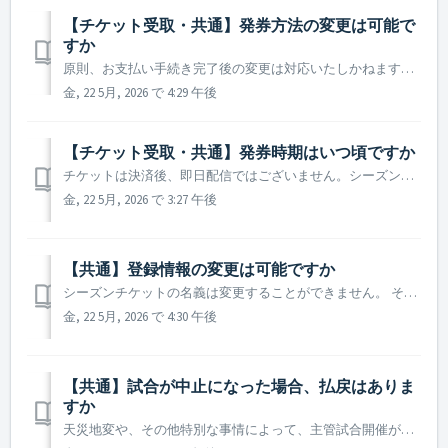
【チケット受取・共通】発券方法の変更は可能で
すか
原則、お支払い手続き完了後の変更は対応いたしかねます。やむを得ず変更を希望される場合は【お問合せフォーム】よりご連絡ください
金, 22 5月, 2026 で 4:29 午後
【チケット受取・共通】発券時期はいつ頃ですか
チケットは決済後、即日配信ではございません。シーズン中3回に分けて配信いたします。 配信日時が決まりましたらメールにてご案内いたします。
金, 22 5月, 2026 で 3:27 午後
【共通】登録情報の変更は可能ですか
シーズンチケットの名義は変更することができません。 その他登録情報は【Bリーグチケット】からお手続きください。
金, 22 5月, 2026 で 4:30 午後
【共通】試合が中止になった場合、払戻はありま
すか
天災地変や、その他特別な事情によって、主管試合開催が不可能となった場合、または購入いただいた座席での観戦が不可能となった場合、弊クラブがその後の対応を決定し、メールやSNSにてご案内いたします。