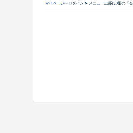
マイページ
へログイン ➤ メニュー上部に9桁の「