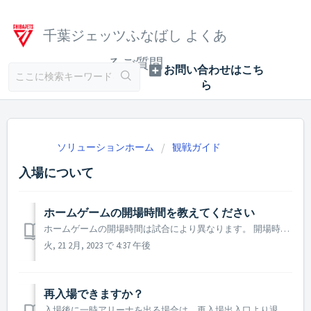
千葉ジェッツふなばし よくあ
るご質問
ソリューションホーム
観戦ガイド
入場について
ホームゲームの開場時間を教えてください
ホームゲームの開場時間は試合により異なります。 開場時間を含めた当日のタイムスケジュールは、各試合のホームゲーム情報ページでご案内しております。 ご来場予定の試合のページにてご確認ください。 ホームゲーム情報ページはこちら
火, 21 2月, 2023 で 4:37 午後
再入場できますか？
入場後に一時アリーナを出る場合は、再入場出入口より退館が可能です。 再入場の際は、お渡しする再入場用のリストバンドの装着にご協力をお願いいたします。 なお、試合終了時点で、再入場出入口の案内は終了いたします。 会場内のサービスをご利用希望の場合(グッズショップに向かうなど)は会場内にてご移動をお願いいたし...